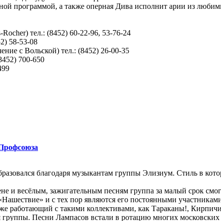
ной программой, а также оперная Дива исполнит арии из любим
ocher) тел.: (8452) 60-22-96, 53-76-24
2) 58-53-08
ние с Вольской) тел.: (8452) 26-00-35
8452) 700-650
499
 Профсоюза
азовался благодаря музыкантам группы Элизиум. Стиль в котор
е и весёлым, зажигательным песням группа за малый срок смогла
 «Нашествие» и с тех пор являются его постоянными участниками
акже работающий с такими коллективами, как Тараканы!, Кирпи
ия группы. Песни Лампасов встали в ротацию многих московских