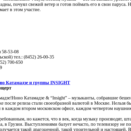
адны, почуял свежий ветер и готов поймать его в свои паруса. Н
ает в этом участие.
) 58-53-08
ской) тел.: (8452) 26-00-35
52) 700-650
99
но Катамадзе и группы INSIGHT
нцерт
зе!Нино Катамадзе & “Insight” – музыканты, собравшие бешен
у же после релиза стали своеобразной валютой в Москве. Нельзя 
чал в каждом втором московском офисе, каждом четвертом наушн
требованным, но кажется, что в век, когда музыку производят, 
ма, в Грузии. Выступлениями балует нечасто, по телевизору не п
 получается такой драгоценной, такой упоительной и настоящей. В