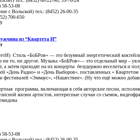
cher) тел.: (8452) 60-22-96, 53-76-24
) 58-53-08
ие с Вольской) тел.: (8452) 26-00-35
52) 700-650
99
мужчина из “Квартета И”
т
тетИ) Стиль «БоБРов» — это безумный энергетический коктейль
ьёз ни то, ни другое. Музыка «БоБРов»— это отдельный мир – 
т, а затем приходят на их концерты безудержно веселиться и п
клей «День Радио» и «День Выборов», поставленных « Квартет
фестивалей «Эммаус», «Нашествие». (Ну что ещё можно добавит
цертная программа, включающая в себя авторские песни, испол
кулисной жизни артистов, интересные случаи со съемок, видеоф
Демидова
) 58-53-08
ие с Вольской) тел.: (8452) 26-00-35