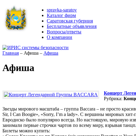
spravka-saratov
Каталог фирм
Саратовская губерния
Бесплатные объявления
Вопросы/ответы
О компании
Главная
–
Афиша
–
Афиша
Афиша
Концерт Лег
Рубрика:
Конц
Звезды мирового масштаба – группа Baccara – не просто краси
Sir, I Сan Boogie», «Sorry, I’m a lady». С вершины мировых хит
Евродиско было популярно всегда. Но настоящую, мировую изве
занимали первые строчки чартов по всему миру, взрывая танц
Билеты можно купить: