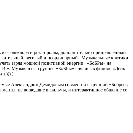
 из фольклора и рок-н-ролла, дополнительно приправленный
увлекательный, веселый и неординарный. Музыкальные критики
олучать заряд мощной позитивной энергии. «БоБРы» на
ом И ». Музыканты группы «БоБРы» снялись в фильме «День
ь))) )
няемые Александром Демидовым совместно с группой «Бобры»,
рагменты, не вошедшие в фильмы, и интерактивное общение со