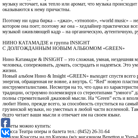
музыку источает, как тепло или аромат, что музыка происходит
оказываются к нему причастны.
Поэтому ни одна бирка – «джаз», «этнопоп», «world music» – н
котором она поет; поэтому же она – хедлайнер практически вс
музыкой оживляющей кадр – на органическую, аутентичную, р
НИНО КАТАМАДЗЕ и группа INSIGHT
С ДОЛГОЖДАННЫМ НОВЫМ АЛЬБОМОМ «GREEN»
Нино Катамадзе & INSIGHT – это cложная, умная, нездешняя м
человека, сопереживать, думать, сострадать и надеяться. Это 
жизни.
Новый альбом Нино & Insight «GREEN» выходит спустя всего р
энергия, обращенная не вовне, а внутрь. С “Red” новую пласт
инструменталистами. Несмотря на то, что одна из характеристи
традиции, остроумно полемизируя со стереотипами “умного” дж
полны стремительной джазовой мысли. На “Green” есть и впол
любит Нино, прежде всего, за способность спуститься на сам
грузинской музыки, но уместных в любой части вселенной. Таки
будто читает ваши мысли и отвечает им на своем языке.
Билеты можно купить:
• Касса Театра оперы и балета тел.: (8452) 26-31-64
• Салон Красоты на пр.Кирова (м/у магазином Benetton и Yves-Ro