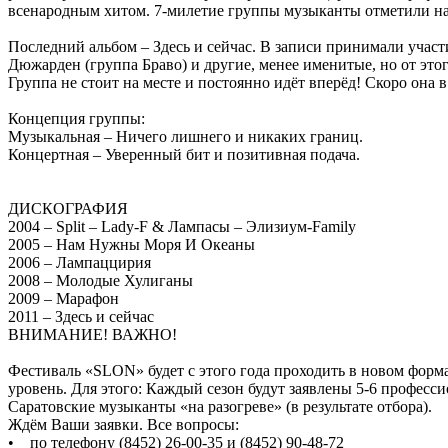
всенародным хитом. 7-милетие группы музыканты отметили на 
Последний альбом – Здесь и сейчас. В записи принимали учас
Дюжарден (группа Браво) и другие, менее именитые, но от это
Группа не стоит на месте и постоянно идёт вперёд! Скоро она в
Концепция группы:
Музыкальная – Ничего лишнего и никаких границ.
Концертная – Уверенный бит и позитивная подача.
ДИСКОГРАФИЯ
2004 – Split – Lady-F & Лампасы – Элизиум-Family
2005 – Нам Нужны Моря И Океаны
2006 – Лампаццирия
2008 – Молодые Хулиганы
2009 – Марафон
2011 – Здесь и сейчас
ВНИМАНИЕ! ВАЖНО!
Фестиваль «SLON» будет с этого года проходить в новом фор
уровень. Для этого: Каждый сезон будут заявлены 5-6 профе
Саратовские музыканты «на разогреве» (в результате отбора).
Ждём Ваши заявки. Все вопросы:
• по телефону (8452) 26-00-35 и (8452) 90-48-72