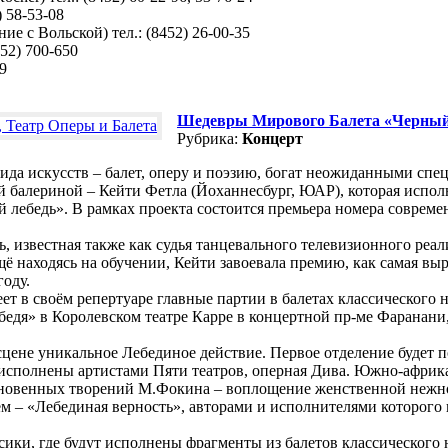
) 58-53-08
ие с Вольской) тел.: (8452) 26-00-35
52) 700-650
99
Шедевры Мирового Балета «Черный Л
Рубрика:
Концерт
 вида искусств – балет, оперу и поэзию, богат неожиданными 
й балериной – Кейти Фетла (Йоханнесбург, ЮАР), которая испол
ебедь». В рамках проекта состоится премьера номера современ
, известная также как судья танцевального телевизионного реа
ё находясь на обучении, Кейти завоевала премию, как самая выр
оду.
ет в своём репертуаре главные партии в балетах классического
бедя» в Королевском театре Карре в концертной пр-ме Фаранан
сцене уникальное Лебединое действие. Первое отделение будет 
 исполнены артистами Пяти театров, оперная Дива. Южно-африкан
новенных творений М.Фокина – воплощение женственной нежнос
ем – «Лебединая верность», авторами и исполнителями которог
ки, где будут исполнены фрагменты из балетов классического н