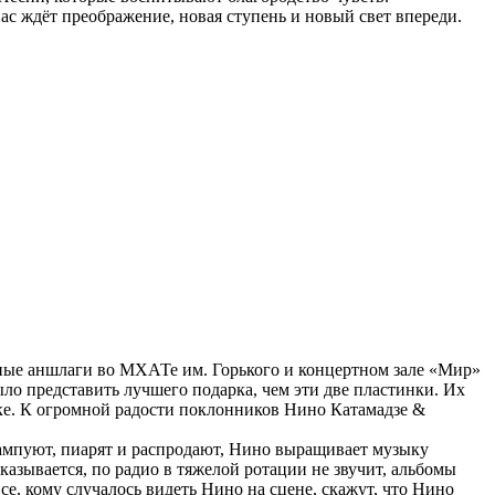
ас ждёт преображение, новая ступень и новый свет впереди.
ые аншлаги во МХАТе им. Горького и концертном зале «Мир»
было представить лучшего подарка, чем эти две пластинки. Их
ике. К огромной радости поклонников Нино Катамадзе &
штампуют, пиарят и распродают, Нино выращивает музыку
оказывается, по радио в тяжелой ротации не звучит, альбомы
се, кому случалось видеть Нино на сцене, скажут, что Нино