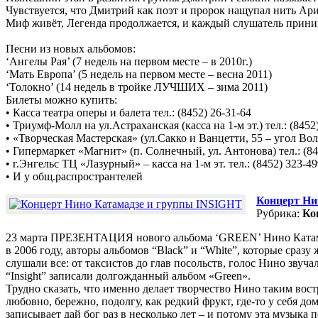
Чувствуется, что Дмитрий как поэт и пророк нащупал нить Ари
Миф живёт, Легенда продолжается, и каждый слушатель приним
Песни из новых альбомов:
‘Ангелы Рая’ (7 недель на первом месте – в 2010г.)
‘Мать Европа’ (5 недель на первом месте – весна 2011)
‘Толокно’ (14 недель в тройке ЛУЧШИХ – зима 2011)
Билеты можно купить:
• Касса театра оперы и балета тел.: (8452) 26-31-64
• Триумф-Молл на ул.Астраханская (касса на 1-м эт.) тел.: (8452
• «Творческая Мастерская» (ул.Сакко и Ванцетти, 55 – угол Воль
• Гипермаркет «Магнит» (п. Солнечный, ул. Антонова) тел.: (84
• г.Энгельс ТЦ «Лазурный» – касса на 1-м эт. тел.: (8452) 323-4
• И у общ.распространтелей
Концерт Ни
Рубрика:
Ко
23 марта ПРЕЗЕНТАЦИЯ нового альбома ‘GREEN’ Нино Катамад
в 2006 году, авторы альбомов “Black” и “White”, которые сраз
слушали все: от таксистов до глав посольств, голос Нино зву
“Insight” записали долгожданный альбом «Green».
Трудно сказать, что именно делает творчество Нино таким вос
любовно, бережно, подолгу, как редкий фрукт, где-то у себя до
записывает дай бог раз в несколько лет – и потому эта музыка