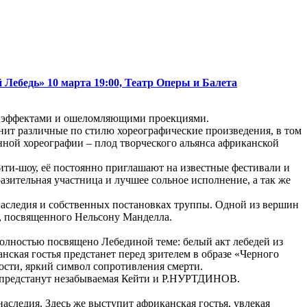
ебедь» 10 марта 19:00, Театр Оперы и Балета
спецэффектами и ошеломляющими проекциями.
нит различные по стилю хореографические произведения, в том
ной хореографии – плод творческого альянса африканской
лити-шоу, её постоянно приглашают на известные фестивали и
азительная участница и лучшее сольное исполнение, а так же
 наследия и собственных постановках труппы. Одной из вершин
и, посвященного Нельсону Манделла.
полностью посвящено Лебединой теме: белый акт лебедей из
ская гостья предстанет перед зрителем в образе «Черного
ти, яркий символ сопротивления смерти.
о предстанут незабываемая Кейти и Р.НУРТДИНОВ.
аследия. Здесь же выступит африканская гостья, увлекая