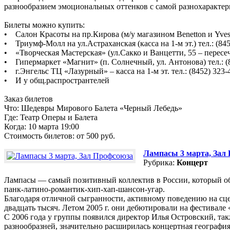
разнообразием эмоциональных оттенков с самой разнохарактер
Билеты можно купить:
• Салон Красоты на пр.Кирова (м/у магазином Benetton и Yves-R
• Триумф-Молл на ул.Астраханская (касса на 1-м эт.) тел.: (845
• «Творческая Мастерская» (ул.Сакко и Ванцетти, 55 – пересече
• Гипермаркет «Магнит» (п. Солнечный, ул. Антонова) тел.: (
• г.Энгельс ТЦ «Лазурный» – касса на 1-м эт. тел.: (8452) 323-
• И у общ.распространтелей
Заказ билетов
Что: Шедевры Мирового Балета «Черный Лебедь»
Где: Театр Оперы и Балета
Когда: 10 марта 19:00
Стоимость билетов: от 500 руб.
Лампасы 3 марта, Зал
Рубрика:
Концерт
Лампасы — самый позитивный коллектив в России, который обр
панк-латино-романтик-хип-хап-шансон-угар.
Благодаря отличной сыгранности, активному поведению на сцен
двадцать тысяч. Летом 2005 г. они дебютировали на фестивале
С 2006 года у группы появился директор Илья Островский, т
разнообразней, значительно расширилась концертная географ