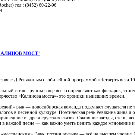
cher) тел.: (8452) 60-22-96
99
 ‘КАЛИНОВ МОСТ’
ве с Д.Ревякиным с юбилейной программой «Четверть века 1986-
ьный стиль группы чаще всего определяют как фолк-рок, этнич
орчество «Калинова моста»- это хроники нынешних времен.
вежий» рык — новосибирская команда подкупает слушателя не т
огов в песенной культуре. Поэтическая речь Ревякина жива и об
ишедшие из древнерусских сказок. Ожившие звезды, степь, лес, 
 в каждой песне — как важно уметь ценить каждое мгновение и к
мессианским». Звук, поэзия, музыка — всё на высшем уровне. 