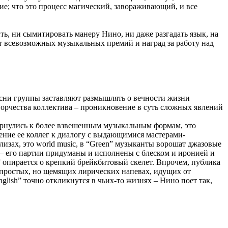
ие; что это процесс магический, завораживающий, и все
ить, ни сымитировать манеру Нино, ни даже разгадать язык, на
ат всевозможных музыкальных премий и наград за работу над
есни группы заставляют размышлять о вечности жизни
 творчества коллектива – проникновение в суть сложных явлений
ернулись к более взвешенным музыкальным формам, это
ление ее коллег к диалогу с выдающимися мастерами-
лизах, это world music, в “Green” музыканты ворошат джазовые
 – его партии придуманы и исполнены с блеском и иронией и
 опирается о крепкий брейкбитовый скелет. Впрочем, публика
 простых, но щемящих лирических напевах, идущих от
lish” точно откликнутся в чьих-то жизнях – Нино поет так,