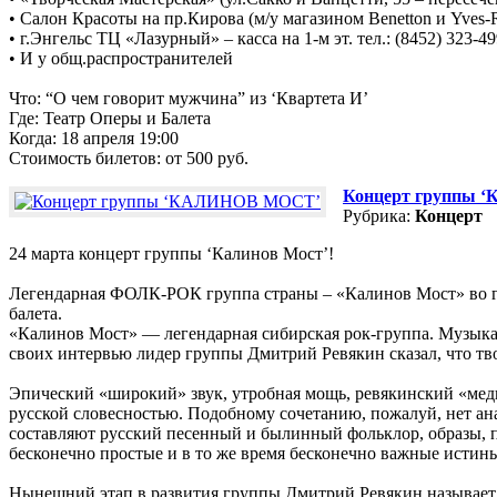
• Салон Красоты на пр.Кирова (м/у магазином Benetton и Yves-Ro
• г.Энгельс ТЦ «Лазурный» – касса на 1-м эт. тел.: (8452) 323-4
• И у общ.распространителей
Что: “О чем говорит мужчина” из ‘Квартета И’
Где: Театр Оперы и Балета
Когда: 18 апреля 19:00
Стоимость билетов: от 500 руб.
Концерт группы
Рубрика:
Концерт
24 марта концерт группы ‘Калинов Мост’!
Легендарная ФОЛК-РОК группа страны – «Калинов Мост» во гла
балета.
«Калинов Мост» — легендарная сибирская рок-группа. Музыкал
своих интервью лидер группы Дмитрий Ревякин сказал, что тв
Эпический «широкий» звук, утробная мощь, ревякинский «мед
русской словесностью. Подобному сочетанию, пожалуй, нет анал
составляют русский песенный и былинный фольклор, образы, пр
бесконечно простые и в то же время бесконечно важные истины
Нынешний этап в развития группы Дмитрий Ревякин называет «