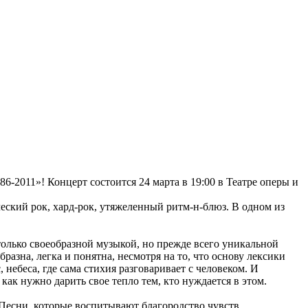
2011»! Концерт состоится 24 марта в 19:00 в Театре оперы и
еский рок, хард-рок, утяжеленный ритм-н-блюз. В одном из
олько своеобразной музыкой, но прежде всего уникальной
разна, легка и понятна, несмотря на то, что основу лексики
небеса, где сама стихия разговаривает с человеком. И
ак нужно дарить свое тепло тем, кто нуждается в этом.
Песни, которые воспитывают благородство чувств.