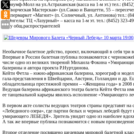
• Триумф-Молл на ул.Астраханская (касса на 1-м эт.) тел.: (8452
• «Творческая Мастерская» (ул.Сакко и Ванцетти, 55 – пересечен
• Гипермаркет «Магнит» (п. Солнечный, ул. Антонова) тел.: (84
• г.Энгельс ТЦ «Лазурный» – касса на 1-м эт. тел.: (8452) 323-4
• И у общ.распространтелей
Необычное балетное действо, проект, включающий в себя три
Впервые в России балетная публика познакомится с чернокоже
числе одно из великих творений Михаила Фокина «Умирающий л
балерины и автора проекта Р.Нуртдинова.
Кейти Фетла – южно-африканская балерина, хореограф и модель
гала-представления в Швейцарии, Австрии, Голландии и др. Ещ
обладательница престижной премии – «Женщина года» в 2008 г
Ведущая балерина африканского театра балета Кейти Фетла име
ее танцевальной карьеры явилось исполнение «Умирающего ле
В первом акте солисты ведущих театров страны представят на 
«Лебединого озера», где партии белых и черных лебедей будут
умирающего ЛЕБЕДЯ». Зритель увидит одно из наиболее вдох
А так же впервые публика познакомится с новым произведени
Второе отделение посвящено шедеврам мировой балетной класси