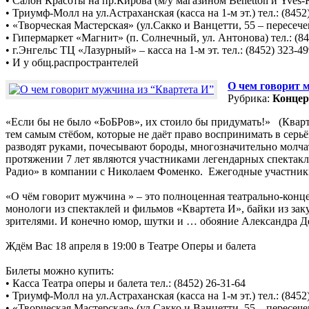
• Салон Красоты на пр.Кирова (м/у магазином Benetton и Yves-Ro
• Триумф-Молл на ул.Астраханская (касса на 1-м эт.) тел.: (8452
• «Творческая Мастерская» (ул.Сакко и Ванцетти, 55 – пересечен
• Гипермаркет «Магнит» (п. Солнечный, ул. Антонова) тел.: (84
• г.Энгельс ТЦ «Лазурный» – касса на 1-м эт. тел.: (8452) 323-4
• И у общ.распространтелей
О чем говорит 
Рубрика:
Концер
«Если бы не было «БоБРов», их стоило бы придумать!» (Квар
тем самым стёбом, которые не даёт право воспринимать в сер
разводят руками, почесывают бороды, многозначительно молча
протяжении 7 лет являются участниками легендарных спекта
Радио» в компании с Николаем Фоменко. Ежегодные участники 
«О чём говорит мужчина » – это полноценная театрально-кон
монологи из спектаклей и фильмов «Квартета И», байки из за
зрителями. И конечно юмор, шутки и … обояние Александра 
Ждём Вас 18 апреля в 19:00 в Театре Оперы и балета
Билеты можно купить:
• Касса Театра оперы и балета тел.: (8452) 26-31-64
• Триумф-Молл на ул.Астраханская (касса на 1-м эт.) тел.: (8452
• «Творческая Мастерская» (ул.Сакко и Ванцетти, 55 – пересечен