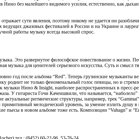
 в Нино без малейшего видимого усилия, естественно, как дыхан
е отражает сути явления, поэтому никому не удается ни разоблач
ех ведущих джазовых фестивалей в России и на Украине и лауре
учной работы музыку всегда высокий спрос.
узыка. Это развернутое философское повествование о жизни. П
умная музыка для ценителей серьезного искусства. Суть и смысл
овно год после альбома “Red”. Теперь грузинские музыканты в
инку роднит не только феноменальный голос певицы, но и стрем
к музыки Нино & Insight, наиболее распространенных в пресс-ре
аза. У гитариста Гочи Качеишвили, что называется, “наболело”
не актуальные ритмические структуры, например, трек “Gammai”
ый примитивный мелодический уровень, за умение излить душу в
е пьесы в новом альбоме тоже есть. Композиции “Vahagn” и “Eng
cher) тел.: (8452) 60-22-96, 53-76-24