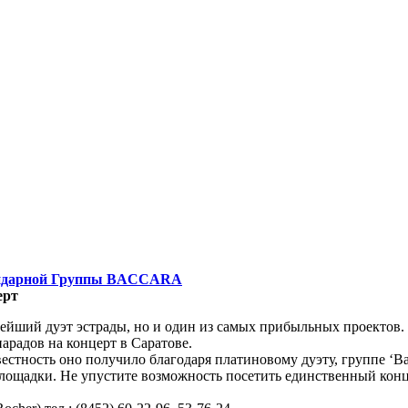
ендарной Группы BACCARA
ерт
вейший дуэт эстрады, но и один из самых прибыльных проектов.
-парадов на концерт в Саратове.
стность оно получило благодаря платиновому дуэту, группе ‘Ba
площадки. Не упустите возможность посетить единственный конц