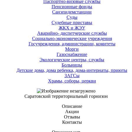
Паспортно-визовые службы
Пенсионные фонды
Санэпидемстанции
Суды
Судебные приставы
ЖКХ и ЖЭУ
Аварийно- диспетчерские службы
Социально-экономические учреждения
Госучреждения, администрации, комитеты
Морги
Газоснабжение
Экологические центры, службы
Больницы
Детские дома, дома ребенка, дома-интернаты, приюты
ЗАГСы
Храмы, соборы, церкви
Саратовский территориальный горнизон
Описание
Акции
Отзывы
Контакты