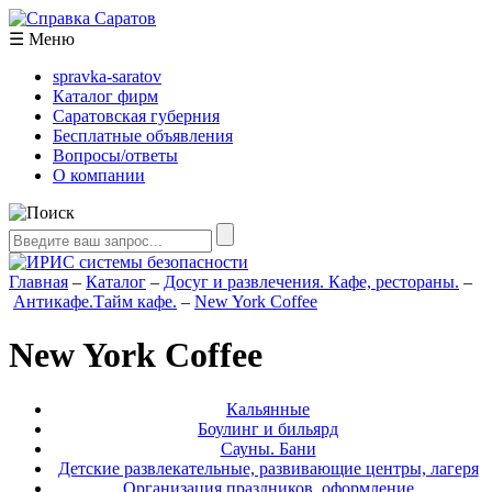
☰
Меню
spravka-saratov
Каталог фирм
Саратовская губерния
Бесплатные объявления
Вопросы/ответы
О компании
Главная
–
Каталог
–
Досуг и развлечения. Кафе, рестораны.
–
Антикафе.Тайм кафе.
–
New York Coffee
New York Coffee
Кальянные
Боулинг и бильярд
Сауны. Бани
Детские развлекательные, развивающие центры, лагеря
Организация праздников, оформление