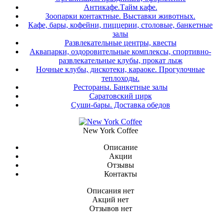
Антикафе.Тайм кафе.
Зоопарки контактные. Выставки животных.
Кафе, бары, кофейни, пиццерии, столовые, банкетные
залы
Развлекательные центры, квесты
Аквапарки, оздоровительные комплексы, спортивно-
развлекательные клубы, прокат лыж
Ночные клубы, дискотеки, караоке. Прогулочные
теплоходы.
Рестораны. Банкетные залы
Саратовский цирк
Суши-бары. Доставка обедов
New York Coffee
Описание
Акции
Отзывы
Контакты
Описания нет
Акций нет
Отзывов нет