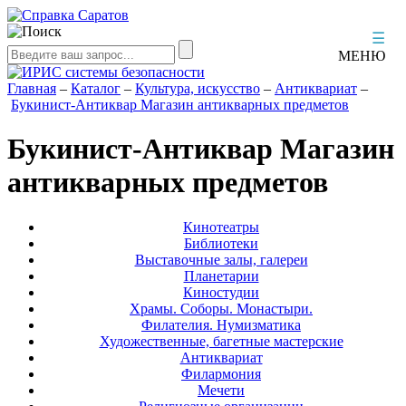
☰
МЕНЮ
Главная
–
Каталог
–
Культура, искусство
–
Антиквариат
–
Букинист-Антиквар Магазин антикварных предметов
Букинист-Антиквар Магазин
антикварных предметов
Кинотеатры
Библиотеки
Выставочные залы, галереи
Планетарии
Киностудии
Храмы. Соборы. Монастыри.
Филателия. Нумизматика
Художественные, багетные мастерские
Антиквариат
Филармония
Мечети