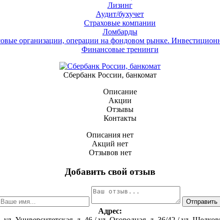
Лизинг
Аудит/бухучет
Страховые компании
Ломбарды
овые организации, операции на фондовом рынке. Инвестицион
Финансовые тренинги
Сбербанк России, банкомат
Описание
Акции
Отзывы
Контакты
Описания нет
Акций нет
Отзывов нет
Добавить свой отзыв
Адрес:
, ул. Университетская, д. 46 / ул. Огородная, д. 36/42 / ул. Шелко