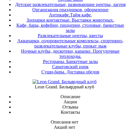
Детские развлекательные, развивающие центры, лагеря
Организация праздников, оформление
Антикафе.Тайм кафе.
Зоопарки контактные. Выставки животных.
Кафе, бары, кофейни, пиццерии, столовые, банкетные
залы
Развлекательные центры, квесты
Аквапарки, оздоровительные комплексы, спортивно-
развлекательные клубы, прокат лыж
Ночные клубы, дискотеки, караоке. Прогулочные
теплоходы.
Рестораны. Банкетные залы
Саратовский цирк
Суши-бары. Доставка обедов
Leon Grand. Бильярдный клуб
Описание
Акции
Отзывы
Контакты
Описания нет
Акций нет