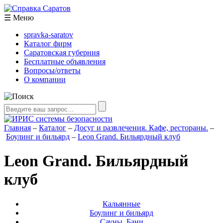
☰
Меню
spravka-saratov
Каталог фирм
Саратовская губерния
Бесплатные объявления
Вопросы/ответы
О компании
Главная
–
Каталог
–
Досуг и развлечения. Кафе, рестораны.
–
Боулинг и бильярд
–
Leon Grand. Бильярдный клуб
Leon Grand. Бильярдный
клуб
Кальянные
Боулинг и бильярд
Сауны. Бани