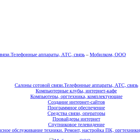
вязи.Телефонные аппараты, АТС, связь
–
Мобилком, ООО
Салоны сотовой связи.Телефонные аппараты, АТС, связь
Компьютерные клубы, интернет-кафе
Компьютеры, оргтехника, комплектующие
Создание интернет-сайтов
Программное обеспечение
Средства связи, операторы
Провайдеры интернет
Спутниковое телевидение
сное обслуживание техники. Ремонт, настройка ПК, оргтехники