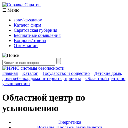
☰
Меню
spravka-saratov
Каталог фирм
Саратовская губерния
Бесплатные объявления
Вопросы/ответы
О компании
Главная
–
Каталог
–
Государство и общество
–
Детские дома,
дома ребенка, дома-интернаты, приюты
–
Областной центр по
усыновлению
Областной центр по
усыновлению
Энергетика
Вокзалы. Продажа, заказ билетов