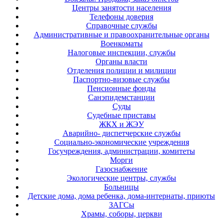
Центры занятости населения
Телефоны доверия
Справочные службы
Административные и правоохранительные органы
Военкоматы
Налоговые инспекции, службы
Органы власти
Отделения полиции и милиции
Паспортно-визовые службы
Пенсионные фонды
Санэпидемстанции
Суды
Судебные приставы
ЖКХ и ЖЭУ
Аварийно- диспетчерские службы
Социально-экономические учреждения
Госучреждения, администрации, комитеты
Морги
Газоснабжение
Экологические центры, службы
Больницы
Детские дома, дома ребенка, дома-интернаты, приюты
ЗАГСы
Храмы, соборы, церкви