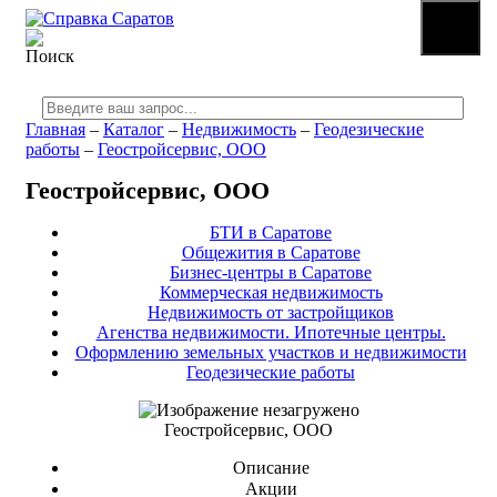
☰
МЕНЮ
Главная
–
Каталог
–
Недвижимость
–
Геодезические
работы
–
Геостройсервис, ООО
Геостройсервис, ООО
БТИ в Саратове
Общежития в Саратове
Бизнес-центры в Саратове
Коммерческая недвижимость
Недвижимость от застройщиков
Агенства недвижимости. Ипотечные центры.
Оформлению земельных участков и недвижимости
Геодезические работы
Геостройсервис, ООО
Описание
Акции