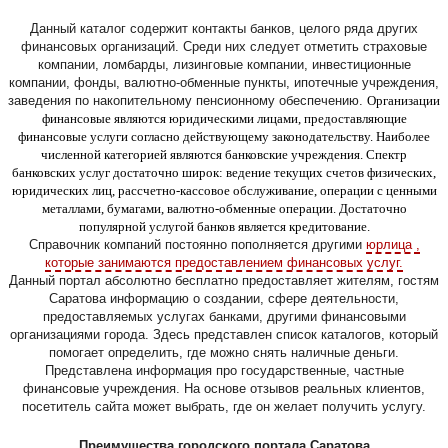
Данный каталог содержит контакты банков, целого ряда других
финансовых организаций. Среди них следует отметить страховые
компании, ломбарды, лизинговые компании, инвестиционные
компании, фонды, валютно-обменные пункты, ипотечные учреждения,
заведения по накопительному пенсионному обеспечению.
Организации
финансовые являются юридическими лицами, предоставляющие
финансовые услуги согласно действующему законодательству. Наиболее
численной категорией являются банковские учреждения. Спектр
банковских услуг достаточно широк: ведение текущих счетов физических,
юридических лиц, рассчетно-кассовое обслуживание, операции с ценными
металлами, бумагами, валютно-обменные операции. Достаточно
популярной услугой банков является кредитование.
Справочник компаний постоянно пополняется другими
юрлица ,
которые занимаются предоставлением финансовых услуг.
Данный портал абсолютно бесплатно предоставляет жителям, гостям
Саратова информацию о создании, сфере деятельности,
предоставляемых услугах банками, другими финансовыми
организациями города. Здесь представлен список каталогов, который
помогает определить, где можно снять наличные деньги.
Представлена информация про государственные, частные
финансовые учреждения. На основе отзывов реальных клиентов,
посетитель сайта может выбрать, где он желает получить услугу.
Преимущества городского портала Саратова