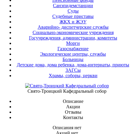
Пенсионные фонды
Санэпидемстанции
Суды
Судебные приставы
ЖКХ и ЖЭУ
Аварийно- диспетчерские службы
Социально-экономические учреждения
Госучреждения, администрации, комитеты
Морги
Газоснабжение
Экологические центры, службы
Больницы
Детские дома, дома ребенка, дома-интернаты, приюты
ЗАГСы
Храмы, соборы, церкви
Свято-Троицкий Кафедральный собор
Описание
Акции
Отзывы
Контакты
Описания нет
Акций нет