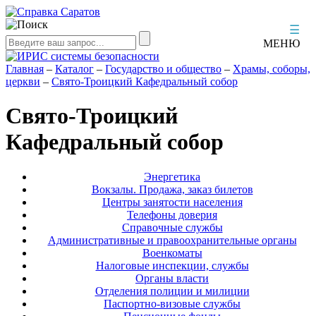
☰
МЕНЮ
Главная
–
Каталог
–
Государство и общество
–
Храмы, соборы,
церкви
–
Свято-Троицкий Кафедральный собор
Свято-Троицкий
Кафедральный собор
Энергетика
Вокзалы. Продажа, заказ билетов
Центры занятости населения
Телефоны доверия
Справочные службы
Административные и правоохранительные органы
Военкоматы
Налоговые инспекции, службы
Органы власти
Отделения полиции и милиции
Паспортно-визовые службы