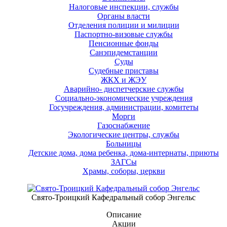
Налоговые инспекции, службы
Органы власти
Отделения полиции и милиции
Паспортно-визовые службы
Пенсионные фонды
Санэпидемстанции
Суды
Судебные приставы
ЖКХ и ЖЭУ
Аварийно- диспетчерские службы
Социально-экономические учреждения
Госучреждения, администрации, комитеты
Морги
Газоснабжение
Экологические центры, службы
Больницы
Детские дома, дома ребенка, дома-интернаты, приюты
ЗАГСы
Храмы, соборы, церкви
Свято-Троицкий Кафедральный собор Энгельс
Описание
Акции