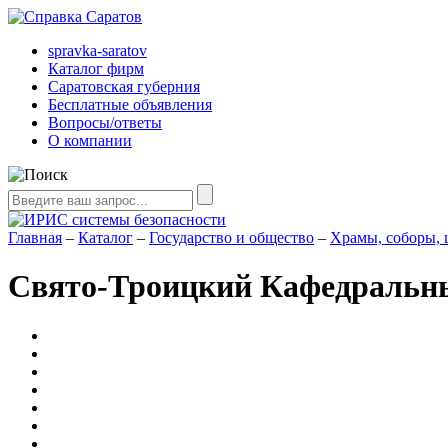
spravka-saratov
Каталог фирм
Саратовская губерния
Бесплатные объявления
Вопросы/ответы
О компании
Главная
–
Каталог
–
Государство и общество
–
Храмы, соборы, 
Свято-Троицкий Кафедральны