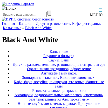
☰
МЕНЮ
Главная
–
Каталог
–
Досуг и развлечения. Кафе, рестораны.
–
Кальянные
–
Black And White
Black And White
Кальянные
Боулинг и бильярд
Сауны. Бани
Детские развлекательные, развивающие центры, лагеря
Организация праздников, оформление
Антикафе.Тайм кафе.
Зоопарки контактные. Выставки животных.
Кафе, бары, кофейни, пиццерии, столовые, банкетные
залы
Развлекательные центры, квесты
Аквапарки, оздоровительные комплексы, спортивно-
развлекательные клубы, прокат лыж
Ночные клубы, дискотеки, караоке. Прогулочные
теплоходы.