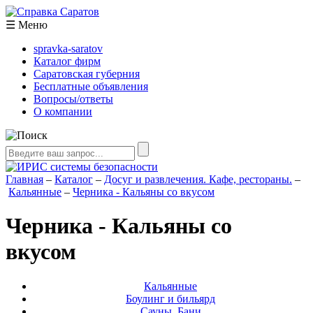
☰
Меню
spravka-saratov
Каталог фирм
Саратовская губерния
Бесплатные объявления
Вопросы/ответы
О компании
Главная
–
Каталог
–
Досуг и развлечения. Кафе, рестораны.
–
Кальянные
–
Черника - Кальяны со вкусом
Черника - Кальяны со
вкусом
Кальянные
Боулинг и бильярд
Сауны. Бани