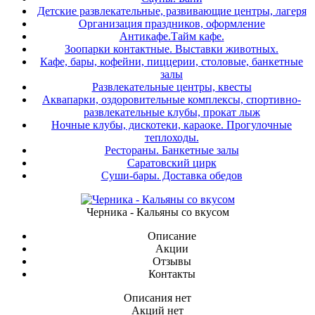
Детские развлекательные, развивающие центры, лагеря
Организация праздников, оформление
Антикафе.Тайм кафе.
Зоопарки контактные. Выставки животных.
Кафе, бары, кофейни, пиццерии, столовые, банкетные
залы
Развлекательные центры, квесты
Аквапарки, оздоровительные комплексы, спортивно-
развлекательные клубы, прокат лыж
Ночные клубы, дискотеки, караоке. Прогулочные
теплоходы.
Рестораны. Банкетные залы
Саратовский цирк
Суши-бары. Доставка обедов
Черника - Кальяны со вкусом
Описание
Акции
Отзывы
Контакты
Описания нет
Акций нет