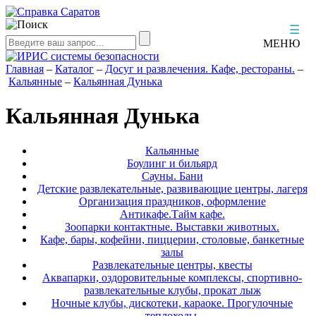
☰
МЕНЮ
Главная
–
Каталог
–
Досуг и развлечения. Кафе, рестораны.
–
Кальянные
–
Кальянная Дунька
Кальянная Дунька
Кальянные
Боулинг и бильярд
Сауны. Бани
Детские развлекательные, развивающие центры, лагеря
Организация праздников, оформление
Антикафе.Тайм кафе.
Зоопарки контактные. Выставки животных.
Кафе, бары, кофейни, пиццерии, столовые, банкетные
залы
Развлекательные центры, квесты
Аквапарки, оздоровительные комплексы, спортивно-
развлекательные клубы, прокат лыж
Ночные клубы, дискотеки, караоке. Прогулочные
теплоходы.