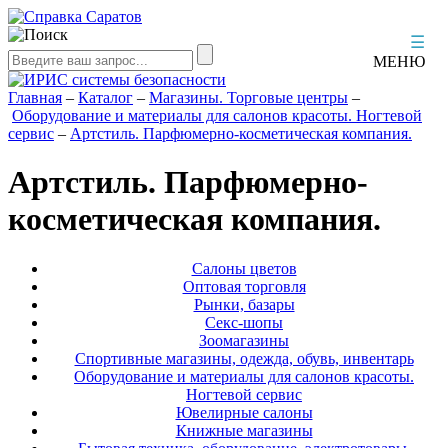
☰
МЕНЮ
Главная
–
Каталог
–
Магазины. Торговые центры
–
Оборудование и материалы для салонов красоты. Ногтевой
сервис
–
Артстиль. Парфюмерно-косметическая компания.
Артстиль. Парфюмерно-
косметическая компания.
Салоны цветов
Оптовая торговля
Рынки, базары
Секс-шопы
Зоомагазины
Спортивные магазины, одежда, обувь, инвентарь
Оборудование и материалы для салонов красоты.
Ногтевой сервис
Ювелирные салоны
Книжные магазины