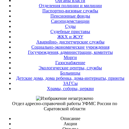
Органы власти
Отделения полиции и милиции
Паспортно-визовые службы
Пенсионные фонды
Санэпидемстанции
Суды
Судебные приставы
ЖКХ и ЖЭУ
Аварийно- диспетчерские службы
Социально-экономические учреждения
Госучреждения, администрации, комитеты
Морги
Газоснабжение
Экологические центры, службы
Больницы
Детские дома, дома ребенка, дома-интернаты, приюты
ЗАГСы
Храмы, соборы, церкви
Отдел адресно-справочной работы УФМС России по
Саратовской области
Описание
Акции
Отзывы