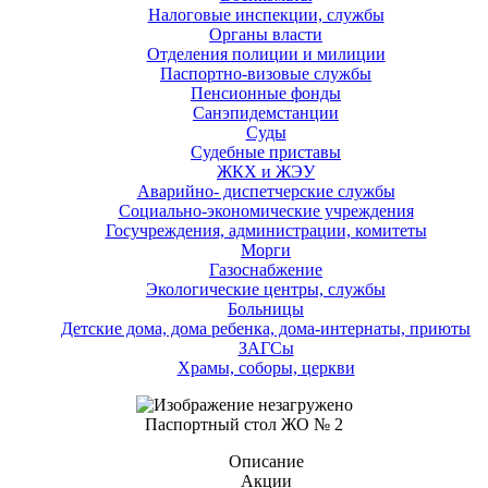
Налоговые инспекции, службы
Органы власти
Отделения полиции и милиции
Паспортно-визовые службы
Пенсионные фонды
Санэпидемстанции
Суды
Судебные приставы
ЖКХ и ЖЭУ
Аварийно- диспетчерские службы
Социально-экономические учреждения
Госучреждения, администрации, комитеты
Морги
Газоснабжение
Экологические центры, службы
Больницы
Детские дома, дома ребенка, дома-интернаты, приюты
ЗАГСы
Храмы, соборы, церкви
Паспортный стол ЖО № 2
Описание
Акции