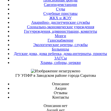
Пенсионные фонды
Санэпидемстанции
Суды
Судебные приставы
ЖКХ и ЖЭУ
Аварийно- диспетчерские службы
Социально-экономические учреждения
Госучреждения, администрации, комитеты
Морги
Газоснабжение
Экологические центры, службы
Больницы
Детские дома, дома ребенка, дома-интернаты, приюты
ЗАГСы
Храмы, соборы, церкви
ГУ УПФР в Заводском районе города Саратова
Описание
Акции
Отзывы
Контакты
Описания нет
Акций нет