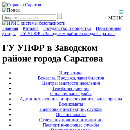
☰
МЕНЮ
Главная
–
Каталог
–
Государство и общество
–
Пенсионные
фонды
–
ГУ УПФР в Заводском районе города Саратова
ГУ УПФР в Заводском
районе города Саратова
Энергетика
Вокзалы. Продажа, заказ билетов
Центры занятости населения
Телефоны доверия
Справочные службы
Административные и правоохранительные органы
Военкоматы
Налоговые инспекции, службы
Органы власти
Отделения полиции и милиции
Паспортно-визовые службы