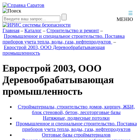
☰
МЕНЮ
Главная
–
Каталог
–
Строительство и ремонт
–
Промышленное и специальное строительство. Поставка
приборов учета тепла, воды, газа, нефтепродуктов
–
Еврострой 2003, ООО Деревообрабатывающая
промышленность
Еврострой 2003, ООО
Деревообрабатывающая
промышленность
Стройматериалы, строительство домов, кирпич, ЖБИ,
блок стеновой, бетон, лесоторговые базы
Натяжные, подвесные потолки
Промышленное и специальное строительство. Поставка
приборов учета тепла, воды, газа, нефтепродуктов
Оптовые базы стройматериалов