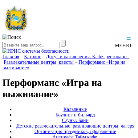
☰
МЕНЮ
Главная
–
Каталог
–
Досуг и развлечения. Кафе, рестораны.
–
Развлекательные центры, квесты
–
Перформанс «Игра на
выживание»
Перформанс «Игра на
выживание»
Кальянные
Боулинг и бильярд
Сауны. Бани
Детские развлекательные, развивающие центры, лагеря
Организация праздников, оформление
Антикафе.Тайм кафе.