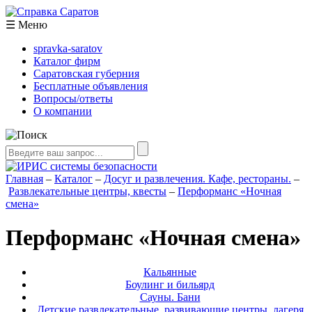
☰
Меню
spravka-saratov
Каталог фирм
Саратовская губерния
Бесплатные объявления
Вопросы/ответы
О компании
Главная
–
Каталог
–
Досуг и развлечения. Кафе, рестораны.
–
Развлекательные центры, квесты
–
Перформанс «Ночная
смена»
Перформанс «Ночная смена»
Кальянные
Боулинг и бильярд
Сауны. Бани
Детские развлекательные, развивающие центры, лагеря