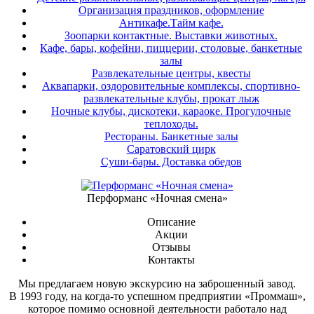
Организация праздников, оформление
Антикафе.Тайм кафе.
Зоопарки контактные. Выставки животных.
Кафе, бары, кофейни, пиццерии, столовые, банкетные
залы
Развлекательные центры, квесты
Аквапарки, оздоровительные комплексы, спортивно-
развлекательные клубы, прокат лыж
Ночные клубы, дискотеки, караоке. Прогулочные
теплоходы.
Рестораны. Банкетные залы
Саратовский цирк
Суши-бары. Доставка обедов
Перформанс «Ночная смена»
Описание
Акции
Отзывы
Контакты
Мы предлагаем новую экскурсию на заброшенный завод.
В 1993 году, на когда-то успешном предприятии «Проммаш»,
которое помимо основной деятельности работало над