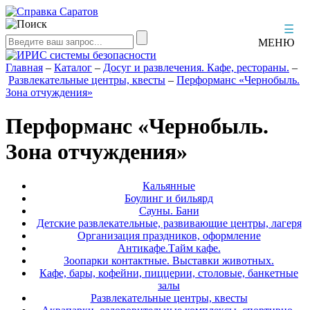
☰
МЕНЮ
Главная
–
Каталог
–
Досуг и развлечения. Кафе, рестораны.
–
Развлекательные центры, квесты
–
Перформанс «Чернобыль.
Зона отчуждения»
Перформанс «Чернобыль.
Зона отчуждения»
Кальянные
Боулинг и бильярд
Сауны. Бани
Детские развлекательные, развивающие центры, лагеря
Организация праздников, оформление
Антикафе.Тайм кафе.
Зоопарки контактные. Выставки животных.
Кафе, бары, кофейни, пиццерии, столовые, банкетные
залы
Развлекательные центры, квесты