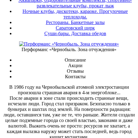
Аквапарки, оздоровительные комплексы, спортивно-
развлекательные клубы, прокат лыж
Ночные клубы, дискотеки, караоке. Прогулочные
теплоходы.
Рестораны. Банкетные залы
Саратовский цирк
Суши-бары. Доставка обедов
Перформанс «Чернобыль. Зона отчуждения»
Описание
Акции
Отзывы
Контакты
В 1986 году на Чернобыльской атомной электростанции
произошла страшная авария в 4-м энергоблоке...
После аварии в зоне стали происходить странные вещи,
исчезали люди. Город стал призраком. Безопасно только в
бункерах и шахтах под землей. На поверхности радиация:
люди, оставшиеся там, уже не те, что раньше. Жители создали
целые подземные города со своей властью, законами и даже
валютой. Выжить очень не просто: ресурсов не хватает, а
каждая вылазка наружу может стать последней, ведь город
кишит мутантами.