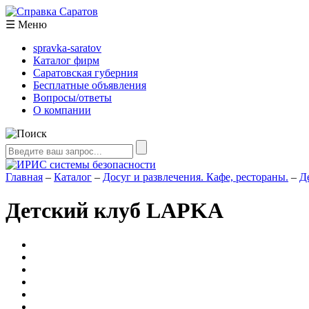
☰
Меню
spravka-saratov
Каталог фирм
Саратовская губерния
Бесплатные объявления
Вопросы/ответы
О компании
Главная
–
Каталог
–
Досуг и развлечения. Кафе, рестораны.
–
Д
Детский клуб LAPKA