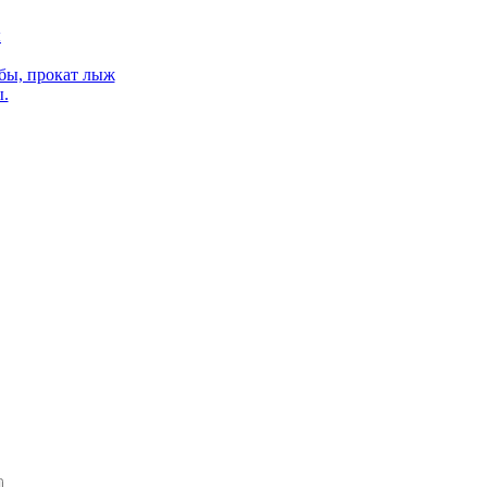
ы
бы, прокат лыж
.