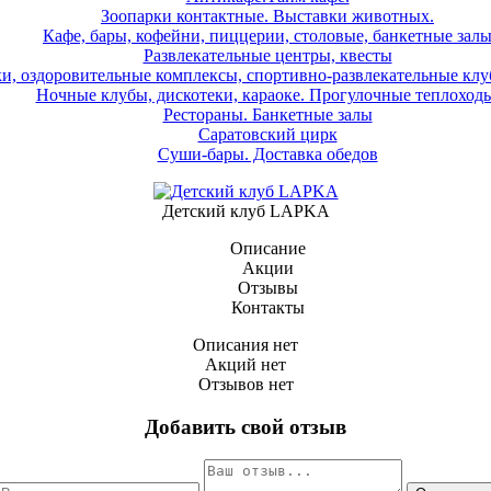
Зоопарки контактные. Выставки животных.
Кафе, бары, кофейни, пиццерии, столовые, банкетные зал
Развлекательные центры, квесты
и, оздоровительные комплексы, спортивно-развлекательные клу
Ночные клубы, дискотеки, караоке. Прогулочные теплоходы
Рестораны. Банкетные залы
Саратовский цирк
Суши-бары. Доставка обедов
Детский клуб LAPKA
Описание
Акции
Отзывы
Контакты
Описания нет
Акций нет
Отзывов нет
Добавить свой отзыв