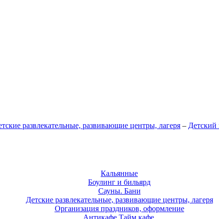
етские развлекательные, развивающие центры, лагеря
–
Детский
Кальянные
Боулинг и бильярд
Сауны. Бани
Детские развлекательные, развивающие центры, лагеря
Организация праздников, оформление
Антикафе.Тайм кафе.