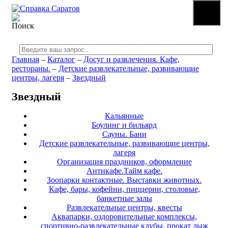
☰
МЕНЮ
Главная
–
Каталог
–
Досуг и развлечения. Кафе,
рестораны.
–
Детские развлекательные, развивающие
центры, лагеря
–
Звездный
Звездный
Кальянные
Боулинг и бильярд
Сауны. Бани
Детские развлекательные, развивающие центры,
лагеря
Организация праздников, оформление
Антикафе.Тайм кафе.
Зоопарки контактные. Выставки животных.
Кафе, бары, кофейни, пиццерии, столовые,
банкетные залы
Развлекательные центры, квесты
Аквапарки, оздоровительные комплексы,
спортивно-развлекательные клубы, прокат лыж