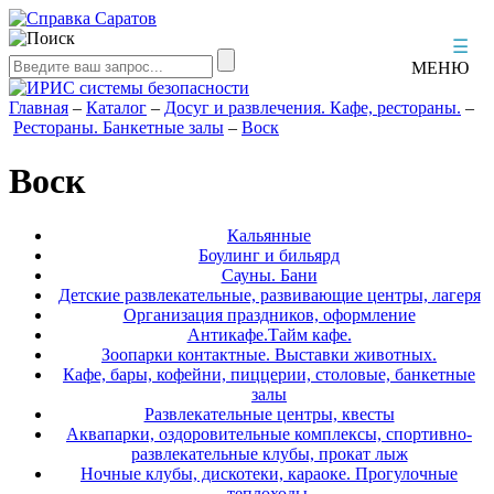
☰
МЕНЮ
Главная
–
Каталог
–
Досуг и развлечения. Кафе, рестораны.
–
Рестораны. Банкетные залы
–
Воск
Воск
Кальянные
Боулинг и бильярд
Сауны. Бани
Детские развлекательные, развивающие центры, лагеря
Организация праздников, оформление
Антикафе.Тайм кафе.
Зоопарки контактные. Выставки животных.
Кафе, бары, кофейни, пиццерии, столовые, банкетные
залы
Развлекательные центры, квесты
Аквапарки, оздоровительные комплексы, спортивно-
развлекательные клубы, прокат лыж
Ночные клубы, дискотеки, караоке. Прогулочные
теплоходы.