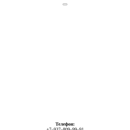
Телефон:
+7‒937‒809‒99‒91