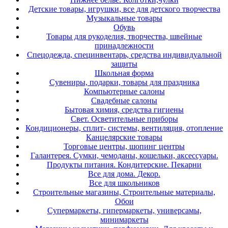
Детские товары, игрушки, все для детского творчества
Музыкальные товары
Обувь
Товары для рукоделия, творчества, швейные
принадлежности
Спецодежда, специнвентарь, средства индивидуальной
защиты
Школьная форма
Сувениры, подарки, товары для праздника
Компьютерные салоны
Свадебные салоны
Бытовая химия, средства гигиены
Свет. Осветительные приборы
Кондиционеры, сплит- системы, вентиляция, отопление
Канцелярские товары
Торговые центры, шопинг центры
Галантерея. Сумки, чемоданы, кошельки, аксессуары.
Продукты питания. Кондитерские. Пекарни
Все для дома. Декор.
Все для школьников
Строительные магазины, Строительные материалы,
Обои
Супермаркеты, гипермаркеты, универсамы,
минимаркеты