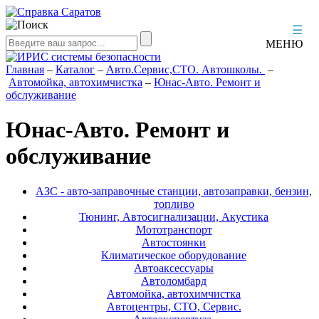
☰
МЕНЮ
Главная
–
Каталог
–
Авто.Сервис,СТО. Автошколы.
–
Автомойка, автохимчистка
–
Юнас-Авто. Ремонт и
обслуживание
Юнас-Авто. Ремонт и
обслуживание
АЗС - авто-заправочные станции, автозаправки, бензин,
топливо
Тюнинг, Автосигнализации, Акустика
Мототранспорт
Автостоянки
Климатическое оборудование
Автоаксессуары
Автоломбард
Автомойка, автохимчистка
Автоцентры, СТО, Сервис.