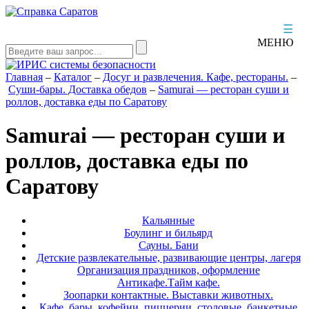
☰
МЕНЮ
Главная
–
Каталог
–
Досуг и развлечения. Кафе, рестораны.
–
Суши-бары. Доставка обедов
–
Samurai — ресторан суши и
роллов, доставка еды по Саратову
Samurai — ресторан суши и
роллов, доставка еды по
Саратову
Кальянные
Боулинг и бильярд
Сауны. Бани
Детские развлекательные, развивающие центры, лагеря
Организация праздников, оформление
Антикафе.Тайм кафе.
Зоопарки контактные. Выставки животных.
Кафе, бары, кофейни, пиццерии, столовые, банкетные