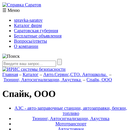
☰
Меню
spravka-saratov
Каталог фирм
Саратовская губерния
Бесплатные объявления
Вопросы/ответы
О компании
Главная
–
Каталог
–
Авто.Сервис,СТО. Автошколы.
–
Тюнинг, Автосигнализации, Акустика
–
Спайк, ООО
Спайк, ООО
АЗС - авто-заправочные станции, автозаправки, бензин,
топливо
Тюнинг, Автосигнализации, Акустика
Мототранспорт
Автостоянки