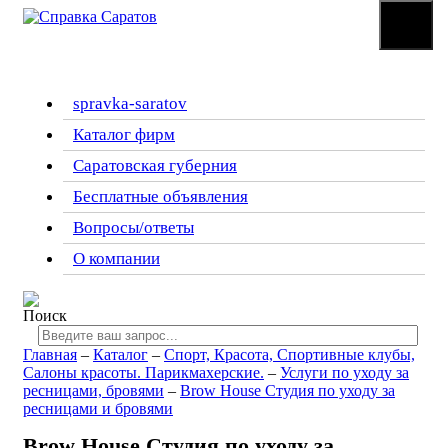
☰
Меню
spravka-saratov
Каталог фирм
Саратовская губерния
Бесплатные объявления
Вопросы/ответы
О компании
Главная
–
Каталог
–
Спорт, Красота, Спортивные клубы,
Салоны красоты. Парикмахерские.
–
Услуги по уходу за
ресницами, бровями
–
Brow House Студия по уходу за
ресницами и бровями
Brow House Студия по уходу за