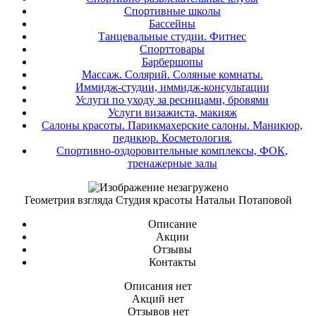
Спортивные школы
Бассейны
Танцевальные студии. Фитнес
Спорттовары
Барбершопы
Массаж. Солярий. Соляные комнаты.
Иммидж-студии, иммидж-консультации
Услуги по уходу за ресницами, бровями
Услуги визажиста, макияж
Салоны красоты. Парикмахерские салоны. Маникюр,
педикюр. Косметология.
Спортивно-оздоровительные комплексы, ФОК,
тренажерные залы
Геометрия взгляда Студия красоты Натальи Потаповой
Описание
Акции
Отзывы
Контакты
Описания нет
Акций нет
Отзывов нет