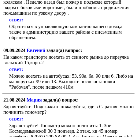
коляскам . Неделю назад был пожар в подъезде который
рядом с боковыми воротами , были проблемы продвижения
пож.машины по узкому двору .
ответ:
Обратиться в управляющую компанию вашего дома,а
также в администрцию вашего района с письменным
обращением.
09.09.2024
Евгений
задал(а) вопрос:
На каком транспорте доехать от сенного рынка до переулка
вольский 15,корп.2
ответ:
Можно доехать на автобусах: 53, 90а, 6а, 90 или 6. Либо на
маршрутках 99 или 13. Выходите после остановки
"Рабочая", после пешком 410м.
21.08.2024
Мария
задал(а) вопрос:
Здравствуйте. Подскажите пожалуйста, где в Саратове можно
починить тонометр?
ответ:
Здравствуйте! Тонометр можно починить: 1. Зои
Космодемьянской 30 3 подъезд, 2 этаж, кв 45 номер
телефона: 8 (967) 509-88-00 2. 3-я Дачная, ул.Одесская д.6 1