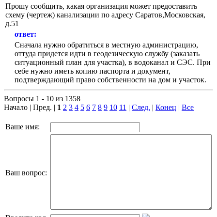
Прошу сообщить, какая организация может предоставить
схему (чертеж) канализации по адресу Саратов,Московская,
д.51
ответ:
Сначала нужно обратиться в местную администрацию,
оттуда придется идти в геодезическую службу (заказать
ситуационный план для участка), в водоканал и СЭС. При
себе нужно иметь копию паспорта и документ,
подтверждающий право собственности на дом и участок.
Вопросы 1 - 10 из 1358
Начало | Пред. |
1
2
3
4
5
6
7
8
9
10
11
|
След.
|
Конец
|
Все
Ваше имя:
Ваш вопрос: