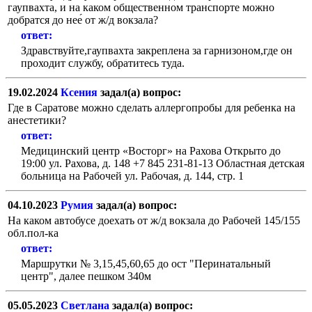
гаупвахта, и на каком общественном транспорте можно
добратся до нее́ от ж/д вокзала?
ответ:
Здравствуйте,гаупвахта закреплена за гарнизоном,где он
проходит службу, обратитесь туда.
19.02.2024
Ксения
задал(а) вопрос:
Где в Саратове можно сделать аллергопробы для ребенка на
анестетики?
ответ:
Медицинский центр «Восторг» на Рахова Открыто до
19:00 ул. Рахова, д. 148 +7 845 231-81-13 Областная детская
больница на Рабочей ул. Рабочая, д. 144, стр. 1
04.10.2023
Румия
задал(а) вопрос:
На каком автобусе доехать от ж/д вокзала до Рабочей 145/155
обл.пол-ка
ответ:
Маршрутки № 3,15,45,60,65 до ост "Перинатальный
центр", далее пешком 340м
05.05.2023
Светлана
задал(а) вопрос: