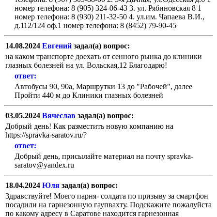
номер телефона: 8 (905) 324-06-43 3. ул. Рябиновская 8 1
номер телефона: 8 (930) 211-32-50 4. ул.им. Чапаева В.И.,
д.112/124 оф.1 номер телефона: 8 (8452) 79-90-45
14.08.2024
Евгений
задал(а) вопрос:
на каком транспорте доехать от сенного рынка до клиники
глазных болезней на ул. Вольская,12 Благодарю!
ответ:
Автобусы 90, 90а, Маршрутки 13 до "Рабочей", далее
Пройти 440 м до Клиники глазных болезней
03.05.2024
Вячеслав
задал(а) вопрос:
Добрый день! Как разместить новую компанию на
https://spravka-saratov.ru/?
ответ:
Добрый день, присылайте материал на почту spravka-
saratov@yandex.ru
18.04.2024
Юля
задал(а) вопрос:
Здравствуйте! Моего парня- солдата по призыву за смартфон
посадили на гарнезонную гаупвахту. Подскажите пожалуйста
по какому адресу в Саратове находится гарнезонная