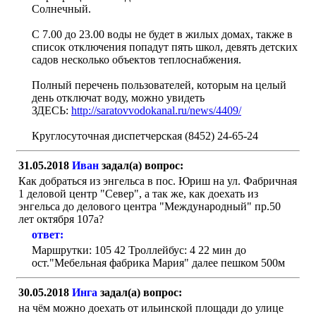
Солнечный.
С 7.00 до 23.00 воды не будет в жилых домах, также в
список отключения попадут пять школ, девять детских
садов несколько объектов теплоснабжения.
Полный перечень пользователей, которым на целый
день отключат воду, можно увидеть
ЗДЕСЬ:
http://saratovvodokanal.ru/news/4409/
Круглосуточная диспетчерская (8452) 24-65-24
31.05.2018
Иван
задал(а) вопрос:
Как добраться из энгельса в пос. Юриш на ул. Фабричная
1 деловой центр "Север", а так же, как доехать из
энгельса до делового центра "Международный" пр.50
лет октября 107а?
ответ:
Маршрутки: 105 42 Троллейбус: 4 22 мин до
ост."Мебельная фабрика Мария" далее пешком 500м
30.05.2018
Инга
задал(а) вопрос:
на чём можно доехать от ильинской площади до улице