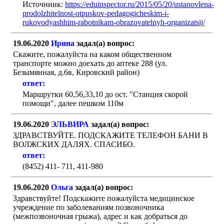
Источниик:
https://eduinspector.ru/2015/05/20/ustanovlena-
prodolzhitelnost-otpuskov-pedagogicheskim-i-
rukovodyashhim-rabotnikam-obrazovatelnyh-organizatsij/
19.06.2020
Ирина
задал(а) вопрос:
Скажите, пожалуйста на каком общественном
транспорте можно доехать до аптеке 288 (ул.
Безымянная, д.6в, Кировский район)
ответ:
Маршрутки 60,56,33,10 до ост. "Станция скорой
помощи", далее пешком 110м
19.06.2020
ЭЛЬВИРА
задал(а) вопрос:
ЗДРАВСТВУЙТЕ. ПОДСКАЖИТЕ ТЕЛЕФОН БАНИ В
ВОЛЖСКИХ ДАЛЯХ. СПАСИБО.
ответ:
(8452) 411- 711, 411-980
19.06.2020
Ольга
задал(а) вопрос:
Здравствуйте! Подскажите пожалуйста медицинское
учреждение по заболеваниям позвоночника
(межпозвоночная грыжа), адрес и как добраться до