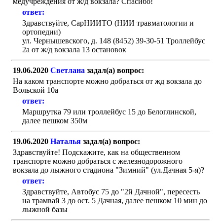
медучреждения от ж/д вокзала? Спасибо!
ответ:
Здравствуйте, СарНИИТО (НИИ травматологии и
ортопедии)
ул. Чернышевского, д. 148 (8452) 39-30-51 Троллейбус
2а от ж/д вокзала 13 остановок
19.06.2020
Светлана
задал(а) вопрос:
На каком транспорте можно добраться от жд вокзала до
Вольской 10а
ответ:
Маршрутка 79 или троллейбус 15 до Белоглинской,
далее пешком 350м
19.06.2020
Наталья
задал(а) вопрос:
Здравствуйте! Подскажите, как на общественном
транспорте можно добраться с железнодорожного
вокзала до лыжного стадиона "Зимний" (ул.Дачная 5-я)?
ответ:
Здравствуйте, Автобус 75 до "2й Дачной", пересесть
на трамвай 3 до ост. 5 Дачная, далее пешком 10 мин до
лыжной базы