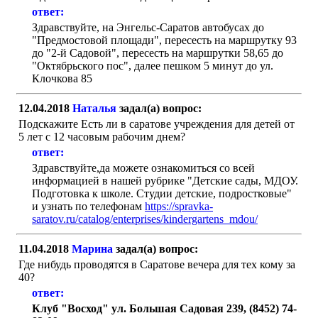
ответ:
Здравствуйте, на Энгельс-Саратов автобусах до
"Предмостовой площади", пересесть на маршрутку 93
до "2-й Садовой", пересесть на маршрутки 58,65 до
"Октябрьского пос", далее пешком 5 минут до ул.
Клочкова 85
12.04.2018
Наталья
задал(а) вопрос:
Подскажите Есть ли в саратове учреждения для детей от
5 лет с 12 часовым рабочим днем?
ответ:
Здравствуйте,да можете ознакомиться со всей
информацией в нашей рубрике "Детские сады, МДОУ.
Подготовка к школе. Студии детские, подростковые"
и узнать по телефонам
https://spravka-
saratov.ru/catalog/enterprises/kindergartens_mdou/
11.04.2018
Марина
задал(а) вопрос:
Где нибудь проводятся в Саратове вечера для тех кому за
40?
ответ:
Клуб "Восход" ул. Большая Садовая 239, (8452) 74-