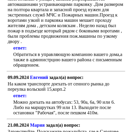
автомашинами устраивающими парковку .Дом размером
на полтора квартала и запасной проезд нужен для
экстренных служб МЧС и Пожарных машин.Проезд к
воротами узкий и парковка машин мешает проходу
жителям дома , детским коляскам . Неделю назад был
пожар в подъезде который рядом с боковыми воротами ,
были проблемы продвижения пож.машины по узкому
двору .
ответ:
Обратиться в управляющую компанию вашего дома,а
также в администрцию вашего района с письменным
обращением.
09.09.2024
Евгений
задал(а) вопрос:
На каком транспорте доехать от сенного рынка до
переулка вольский 15,корп.2
ответ:
Можно доехать на автобусах: 53, 90а, 6а, 90 или 6.
Либо на маршрутках 99 или 13. Выходите после
остановки "Рабочая", после пешком 410м.
21.08.2024
Мария
задал(а) вопрос:
Здравствуйте. Подскажите пожалуйста, где в Саратове