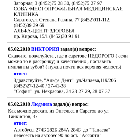
Загорная, 3 (8452)75-28-30, (8452)75-27-97
СОВА /МНОГОПРОФИЛЬНАЯ МЕДИЦИНСКАЯ
КЛИНИКА
Саратов,ул. Степана Разина, 77 (8452)911-112,
(8452)39-39-69
АЛЬФА-ЦЕНТР ЗДОРОВЬЯ
пр. Кирова, 15/1 (8452)30-91-91
05.02.2018
ВИКТОРИЯ
задал(а) вопрос:
Скажите, пожалуйста , где в саратове НЕДОРОГО ( если
можно то в рассрочку) и качественно , поставить
импланты зубов? ( нужна почти вся верхняя челюсть)
ответ:
Здравствуйте, "Альфа-Дент"- ул.Чапаева,119/206
(8452)27-12-40 / 27-41-38
"София"- ул. Некрасова, 34 23-27-29, 28-07-37
05.02.2018
Людмила
задал(а) вопрос:
Как можно доехать из Энгельса в Саратов до ул
Танкистов, 37
ответ:
Автобусы 274Б 282Б 284А 284Б до "Чапаева",
пересесть на автобус 90 до ост. "Ассорти"