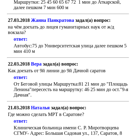
Маршрутки: 25 45 60 65 67 72 1 мин до Аткарской,
далее пешком 7 мин 600 м
27.03.2018
Жанна Панкратова
задал(а) вопрос:
на чём доехать до лицея гуманитарных наук от ж/д
вокзала?
ответ:
Автобус:75 до Университетская улица далее пешком 5
мин 410 м
22.03.2018
Вера
задал(а) вопрос:
Как доехать от 9й линии до 9й Дачной саратов
ответ:
От Беговой улицы Маршрутка:81 21 мин до "Площадь
Ленина"пересесть на маршрутку: 46 25 мин до ост."9-я
Дачная".
21.03.2018
Наталья
задал(а) вопрос:
Где можно сделать МРТ в Саратове?
ответ:
Клиническая больница имени С. Р. Миротворцева
СГМУ- Адрес: Большая Садовая ул., 137, Саратов, 8