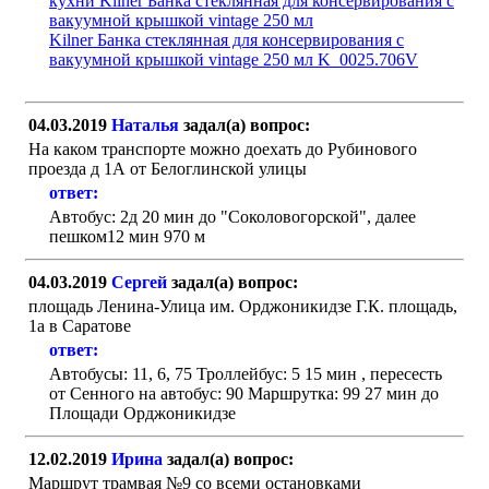
кухни Kilner Банка стеклянная для консервирования с
вакуумной крышкой vintage 250 мл
Kilner Банка стеклянная для консервирования с
вакуумной крышкой vintage 250 мл K_0025.706V
04.03.2019
Наталья
задал(а) вопрос:
На каком транспорте можно доехать до Рубинового
проезда д 1А от Белоглинской улицы
ответ:
Автобус: 2д 20 мин до "Соколовогорской", далее
пешком12 мин 970 м
04.03.2019
Сергей
задал(а) вопрос:
площадь Ленина-Улица им. Орджоникидзе Г.К. площадь,
1а в Саратове
ответ:
Автобусы: 11, 6, 75 Троллейбус: 5 15 мин , пересесть
от Сенного на автобус: 90 Маршрутка: 99 27 мин до
Площади Орджоникидзе
12.02.2019
Ирина
задал(а) вопрос:
Маршрут трамвая №9 со всеми остановками