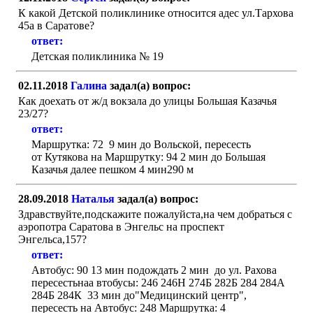
К какой Детской поликлинике относится адес ул.Тархова
45а в Саратове?
ответ:
Детская поликлиника № 19
02.11.2018
Галина
задал(а) вопрос:
Как доехать от ж/д вокзала до улицы Большая Казачья
23/27?
ответ:
Маршрутка: 72 9 мин до Вольской, пересесть
от Кутякова на Маршрутку: 94 2 мин до Большая
Казачья далее пешком 4 мин290 м
28.09.2018
Наталья
задал(а) вопрос:
Здравствуйте,подскажите пожалуйста,на чем добраться с
аэропотра Саратова в Энгельс на проспект
Энгельса,157?
ответ:
Автобус: 90 13 мин подождать 2 мин до ул. Рахова
пересестьнаа втобусы: 246 246Н 274Б 282Б 284 284А
284Б 284К 33 мин до"Медицинский центр",
пересесть на Автобус: 248 Маршрутка: 4