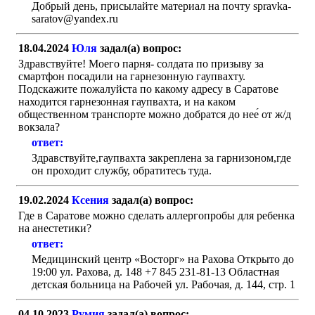
Добрый день, присылайте материал на почту spravka-
saratov@yandex.ru
18.04.2024
Юля
задал(а) вопрос:
Здравствуйте! Моего парня- солдата по призыву за
смартфон посадили на гарнезонную гаупвахту.
Подскажите пожалуйста по какому адресу в Саратове
находится гарнезонная гаупвахта, и на каком
общественном транспорте можно добратся до нее́ от ж/д
вокзала?
ответ:
Здравствуйте,гаупвахта закреплена за гарнизоном,где
он проходит службу, обратитесь туда.
19.02.2024
Ксения
задал(а) вопрос:
Где в Саратове можно сделать аллергопробы для ребенка
на анестетики?
ответ:
Медицинский центр «Восторг» на Рахова Открыто до
19:00 ул. Рахова, д. 148 +7 845 231-81-13 Областная
детская больница на Рабочей ул. Рабочая, д. 144, стр. 1
04.10.2023
Румия
задал(а) вопрос: