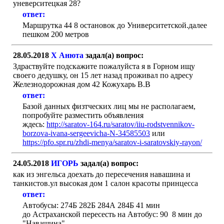
уневерситецкая 28?
ответ:
Маршрутка 44 8 остановок до Университетской.далее
пешком 200 метров
28.05.2018
X Анюта
задал(а) вопрос:
Здраствуйте подскажите пожалуйста я в Горном ищу
своего дедушку, он 15 лет назад проживал по адресу
Железнодорожная дом 42 Кожухарь В.В
ответ:
Базой данных физтческих лиц мы не располагаем,
попробуйте разместить объявления
ждесь:
http://saratov-164.ru/saratov/iiu-rodstvennikov-
borzova-ivana-sergeevicha-N-34585503
или
https://pfo.spr.ru/zhdi-menya/saratov-i-saratovskiy-rayon/
24.05.2018
ИГОРЬ
задал(а) вопрос:
как из энгельса доехать до пересечения навашина и
танкистов.ул высокая дом 1 салон красоты принцесса
ответ:
Автобусы: 274Б 282Б 284А 284Б 41 мин
до Астраханской пересесть на Автобус: 90 8 мин до
"Навашина"