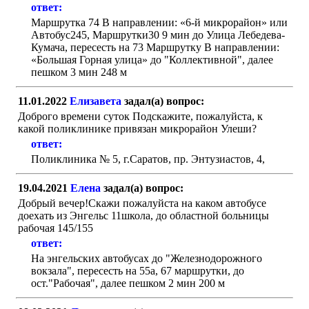
ответ:
Маршрутка 74 В направлении: «6-й микрорайон» или
Автобус245, Маршрутки30 9 мин до Улица Лебедева-
Кумача, пересесть на 73 Маршрутку В направлении:
«Большая Горная улица» до "Коллективной", далее
пешком 3 мин 248 м
11.01.2022
Елизавета
задал(а) вопрос:
Доброго времени суток Подскажите, пожалуйста, к
какой поликлинике привязан микрорайон Улеши?
ответ:
Поликлиника № 5, г.Саратов, пр. Энтузиастов, 4,
19.04.2021
Елена
задал(а) вопрос:
Добрый вечер!Скажи пожалуйста на каком автобусе
доехать из Энгельс 11школа, до областной больницы
рабочая 145/155
ответ:
На энгельских автобусах до "Железнодорожного
вокзала", пересесть на 55а, 67 маршрутки, до
ост."Рабочая", далее пешком 2 мин 200 м