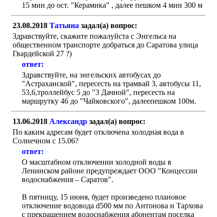
15 мин до ост. "Керамика" , далее пешком 4 мин 300 м
23.08.2018
Татьяна
задал(а) вопрос:
Здравствуйте, скажите пожалуйста с Энгельса на
общественном транспорте добраться до Саратова улица
Гвардейской 27 ?)
ответ:
Здравствуйте, на энгельских автобусах до
"Астраханской", пересесть на трамвай 3, автобусы 11,
53,6,троллейбус 5 до "3 Дачной", пересесть на
маршрутку 46 до "Чайковского", далеепешком 100м.
13.06.2018
Александр
задал(а) вопрос:
По каким адресам будет отключена холодная вода в
Солнечном с 15.06?
ответ:
О масштабном отключении холодной воды в
Ленинском районе предупреждает ООО "Концессии
водоснабжения – Саратов".
В пятницу, 15 июня, будет произведено плановое
отключение водовода d500 мм по Антонова и Тархова
с прекращением водоснабжения абонентам поселка