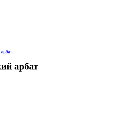
 арбат
кий арбат