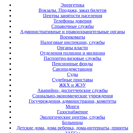
Энергетика
Вокзалы. Продажа, заказ билетов
Центры занятости населения
Телефоны доверия
Справочные службы
Административные и правоохранительные органы
Военкоматы
Налоговые инспекции, службы
Органы власти
Отделения полиции и милиции
Паспортно-визовые службы
Пенсионные фонды
Санэпидемстанции
Суды
Судебные приставы
ЖКХ и ЖЭУ
Аварийно- диспетчерские службы
Социально-экономические учреждения
Госучреждения, администрации, комитеты
Морги
Газоснабжение
Экологические центры, службы
Больницы
Детские дома, дома ребенка, дома-интернаты, приюты