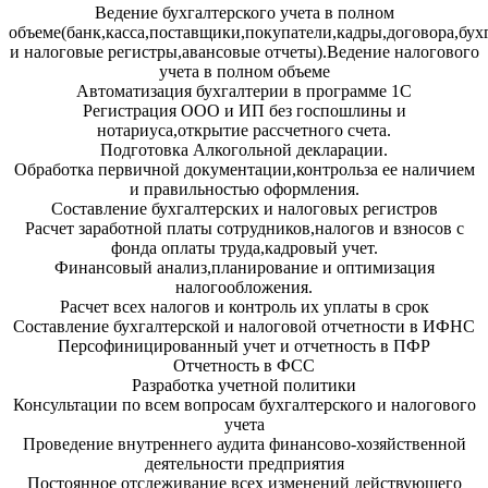
Ведение бухгалтерского учета в полном
объеме(банк,касса,поставщики,покупатели,кадры,договора,бух
и налоговые регистры,авансовые отчеты).Ведение налогового
учета в полном объеме
Автоматизация бухгалтерии в программе 1С
Регистрация ООО и ИП без госпошлины и
нотариуса,открытие рассчетного счета.
Подготовка Алкогольной декларации.
Обработка первичной документации,контрольза ее наличием
и правильностью оформления.
Составление бухгалтерских и налоговых регистров
Расчет заработной платы сотрудников,налогов и взносов с
фонда оплаты труда,кадровый учет.
Финансовый анализ,планирование и оптимизация
налогообложения.
Расчет всех налогов и контроль их уплаты в срок
Составление бухгалтерской и налоговой отчетности в ИФНС
Персофиницированный учет и отчетность в ПФР
Отчетность в ФСС
Разработка учетной политики
Консультации по всем вопросам бухгалтерского и налогового
учета
Проведение внутреннего аудита финансово-хозяйственной
деятельности предприятия
Постоянное отслеживание всех изменений действующего