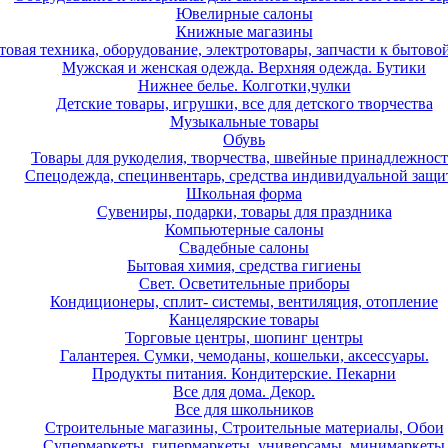
Ювелирные салоны
Книжные магазины
товая техника, оборудование, электротовары, запчасти к бытово
Мужская и женская одежда. Верхняя одежда. Бутики
Нижнее белье. Колготки,чулки
Детские товары, игрушки, все для детского творчества
Музыкальные товары
Обувь
Товары для рукоделия, творчества, швейные принадлежнос
Спецодежда, специнвентарь, средства индивидуальной защ
Школьная форма
Сувениры, подарки, товары для праздника
Компьютерные салоны
Свадебные салоны
Бытовая химия, средства гигиены
Свет. Осветительные приборы
Кондиционеры, сплит- системы, вентиляция, отопление
Канцелярские товары
Торговые центры, шопинг центры
Галантерея. Сумки, чемоданы, кошельки, аксессуары.
Продукты питания. Кондитерские. Пекарни
Все для дома. Декор.
Все для школьников
Строительные магазины, Строительные материалы, Обои
Супермаркеты, гипермаркеты, универсамы, минимаркеты