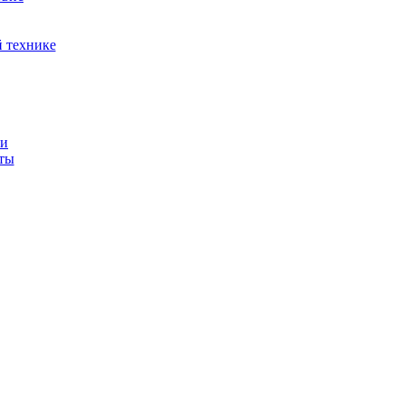
й технике
ти
иты