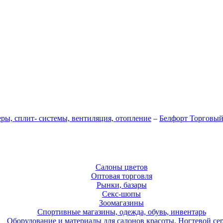
ы, сплит- системы, вентиляция, отопление
–
Белфорт Торговый
Салоны цветов
Оптовая торговля
Рынки, базары
Секс-шопы
Зоомагазины
Спортивные магазины, одежда, обувь, инвентарь
Оборудование и материалы для салонов красоты. Ногтевой се