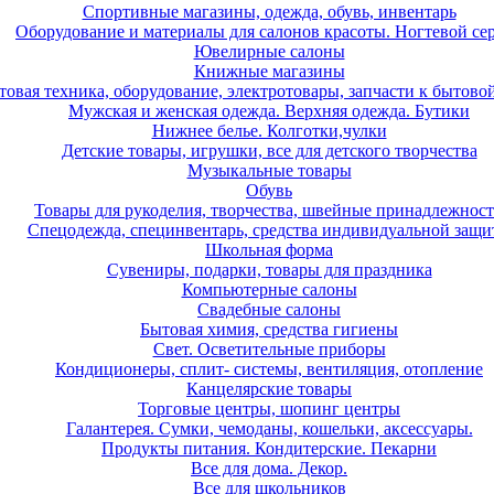
Спортивные магазины, одежда, обувь, инвентарь
Оборудование и материалы для салонов красоты. Ногтевой се
Ювелирные салоны
Книжные магазины
товая техника, оборудование, электротовары, запчасти к бытово
Мужская и женская одежда. Верхняя одежда. Бутики
Нижнее белье. Колготки,чулки
Детские товары, игрушки, все для детского творчества
Музыкальные товары
Обувь
Товары для рукоделия, творчества, швейные принадлежнос
Спецодежда, специнвентарь, средства индивидуальной защ
Школьная форма
Сувениры, подарки, товары для праздника
Компьютерные салоны
Свадебные салоны
Бытовая химия, средства гигиены
Свет. Осветительные приборы
Кондиционеры, сплит- системы, вентиляция, отопление
Канцелярские товары
Торговые центры, шопинг центры
Галантерея. Сумки, чемоданы, кошельки, аксессуары.
Продукты питания. Кондитерские. Пекарни
Все для дома. Декор.
Все для школьников