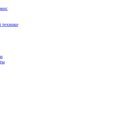
рвис
й технике
ти
иты