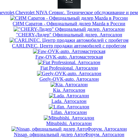
evrolet,Chevrolet NIVA Сервис. Техническое обслуживание и ре
СИМ Саратов - Официальный дилер Mazda в России
"CHERY-Лидер" Официальный дилер. Автосалон
CARLINEC. Центр продажи автомобилей с пробегом
Faw-OVK-auto. Автомастерская
Fiat Professional. Автосалон
Geely-OVK-auto. Автосалон
Kia. Автосалон
Lada. Автосалон
Lifan. Автосалон
Mitsubishi. Автосалон
Nissan, официальный дилер АвтоФорум. Автосалон