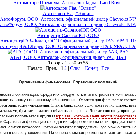
Автомоторс Премиум. Автосалон Jaguar, Land Rover
Автосалон Fiat, "Элвис"
втоФорум, ООО. Автосалон, официальный дилер Chevrolet NI
Автоцентр-СаратовЮГ, ООО
АвтоцентрГАЗ-Лидер, ООО Официальный дилер ГАЗ, УРАЛ, ПА
АГАТ, ООО. Автосалон, официальный дилер УАЗ, ВАЗ
Товары 1 - 30 из 55
Начало | Пред. |
1
2
|
След.
|
Конец
|
Все
Организации финансовые. Справочник компаний
нансовых организаций. Среди них следует отметить страховые компании,
акопительному пенсионному обеспечению.
Организации финансовые являют
тся банковские учреждения. Спектр банковских услуг достаточно широк: вед
металлами, бумагами, валютно-обменные операции. Достаточно популярной усл
стоянно пополняется другими
юрлица , которые занимаются предоставл
м Саратова информацию о создании, сфере деятельности, предоставля
лен список каталогов, который помогает определить, где можно снять н
инансовые учреждения. На основе отзывов реальных клиентов, посетит