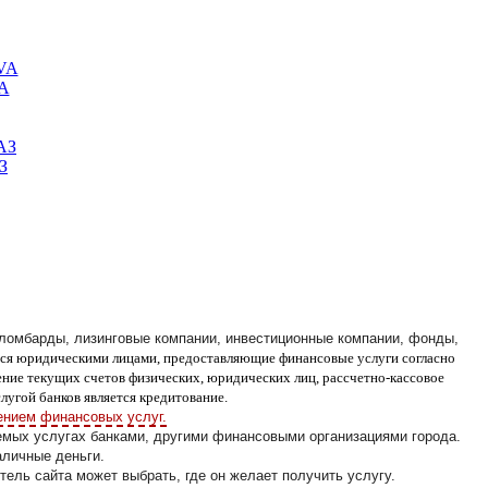
VA
З
 ломбарды, лизинговые компании, инвестиционные компании, фонды,
ся юридическими лицами, предоставляющие финансовые услуги согласно
ение текущих счетов физических, юридических лиц, рассчетно-кассовое
угой банков является кредитование.
ением финансовых услуг.
емых услугах банками, другими финансовыми организациями города.
аличные деньги.
ель сайта может выбрать, где он желает получить услугу.