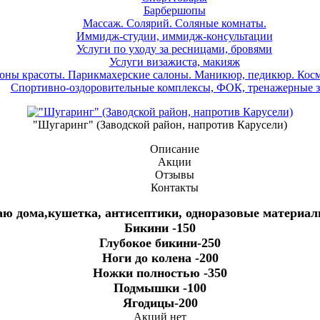
Барбершопы
Массаж. Солярий. Соляные комнаты.
Иммидж-студии, иммидж-консультации
Услуги по уходу за ресницами, бровями
Услуги визажиста, макияж
оны красоты. Парикмахерские салоны. Маникюр, педикюр. Косм
Спортивно-оздоровительные комплексы, ФОК, тренажерные 
"Шугаринг" (Заводской район, напротив Карусели)
Описание
Акции
Отзывы
Контакты
ю дома,кушетка, антисептики, одноразовые материалы
Бикини -150
Глубокое бикини-250
Ноги до колена -200
Ножки полностью -350
Подмышки -100
Ягодицы-200
Акций нет