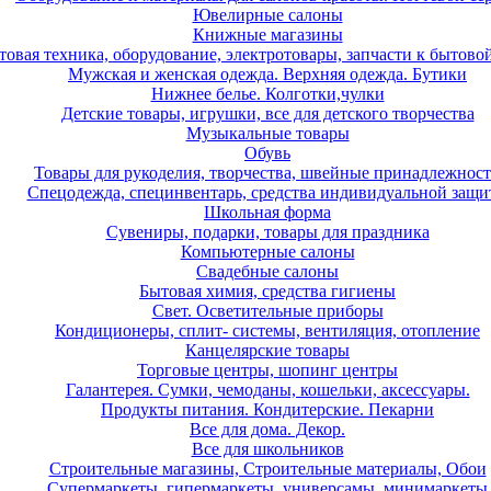
Ювелирные салоны
Книжные магазины
товая техника, оборудование, электротовары, запчасти к бытово
Мужская и женская одежда. Верхняя одежда. Бутики
Нижнее белье. Колготки,чулки
Детские товары, игрушки, все для детского творчества
Музыкальные товары
Обувь
Товары для рукоделия, творчества, швейные принадлежнос
Спецодежда, специнвентарь, средства индивидуальной защ
Школьная форма
Сувениры, подарки, товары для праздника
Компьютерные салоны
Свадебные салоны
Бытовая химия, средства гигиены
Свет. Осветительные приборы
Кондиционеры, сплит- системы, вентиляция, отопление
Канцелярские товары
Торговые центры, шопинг центры
Галантерея. Сумки, чемоданы, кошельки, аксессуары.
Продукты питания. Кондитерские. Пекарни
Все для дома. Декор.
Все для школьников
Строительные магазины, Строительные материалы, Обои
Супермаркеты, гипермаркеты, универсамы, минимаркеты