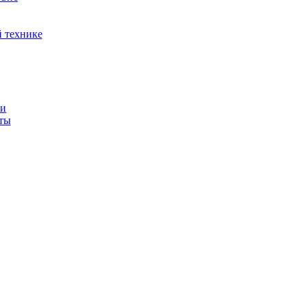
й технике
ти
иты