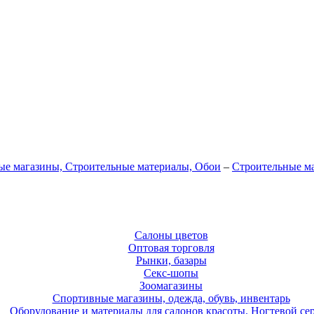
ые магазины, Строительные материалы, Обои
–
Строительные м
Салоны цветов
Оптовая торговля
Рынки, базары
Секс-шопы
Зоомагазины
Спортивные магазины, одежда, обувь, инвентарь
Оборудование и материалы для салонов красоты. Ногтевой се