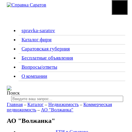
☰
Меню
spravka-saratov
Каталог фирм
Саратовская губерния
Бесплатные объявления
Вопросы/ответы
О компании
Главная
–
Каталог
–
Недвижимость
–
Коммерческая
недвижимость
–
АО "Волжанка"
АО "Волжанка"
БТИ в Саратове