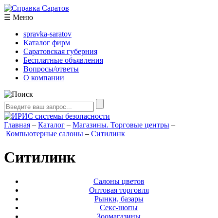
☰
Меню
spravka-saratov
Каталог фирм
Саратовская губерния
Бесплатные объявления
Вопросы/ответы
О компании
Главная
–
Каталог
–
Магазины. Торговые центры
–
Компьютерные салоны
–
Ситилинк
Ситилинк
Салоны цветов
Оптовая торговля
Рынки, базары
Секс-шопы
Зоомагазины