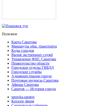
Полезное
Карта Саратова
Маршруты общ. транспорта
Коды городов
Вызов экстренных служб
Управление ФНС Саратова
Правительство области
Городские отделы ГИБДД
Городские службы
Адиминистрация города
Почтовые индексы Саратова
Афиша Саратова
Саратов — История города
spravka-saratov
Каталог фирм
Саратовская губерния