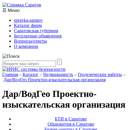
☰
Меню
spravka-saratov
Каталог фирм
Саратовская губерния
Бесплатные объявления
Вопросы/ответы
О компании
Главная
–
Каталог
–
Недвижимость
–
Геодезические работы
–
Дар/ВодГео Проектно-изыскательская организация
Дар/ВодГео Проектно-
изыскательская организация
БТИ в Саратове
Общежития в Саратове
Бизнес-центры в Саратове