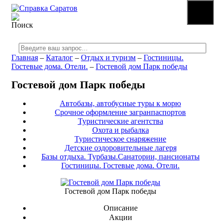
☰
МЕНЮ
Главная
–
Каталог
–
Отдых и туризм
–
Гостиницы.
Гостевые дома. Отели.
–
Гостевой дом Парк победы
Гостевой дом Парк победы
Автобазы, автобусные туры к морю
Срочное оформление загранпаспортов
Туристические агентства
Охота и рыбалка
Туристическое снаряжение
Детские оздоровительные лагеря
Базы отдыха. Турбазы.Санатории, пансионаты
Гостиницы. Гостевые дома. Отели.
Гостевой дом Парк победы
Описание
Акции