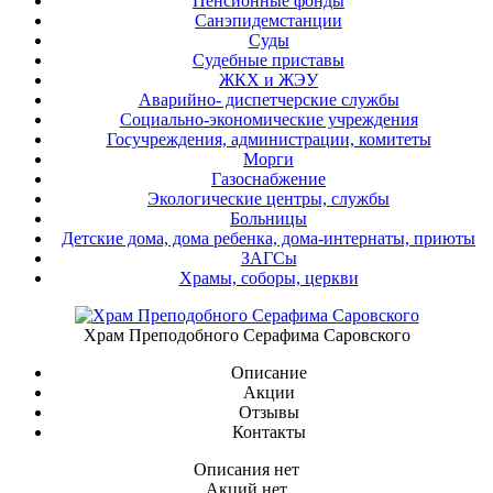
Пенсионные фонды
Санэпидемстанции
Суды
Судебные приставы
ЖКХ и ЖЭУ
Аварийно- диспетчерские службы
Социально-экономические учреждения
Госучреждения, администрации, комитеты
Морги
Газоснабжение
Экологические центры, службы
Больницы
Детские дома, дома ребенка, дома-интернаты, приюты
ЗАГСы
Храмы, соборы, церкви
Храм Преподобного Серафима Саровского
Описание
Акции
Отзывы
Контакты
Описания нет
Акций нет