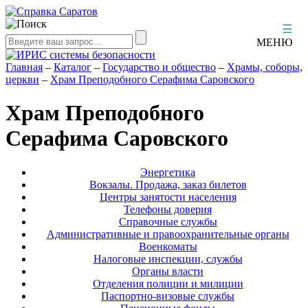
☰
МЕНЮ
Главная
–
Каталог
–
Государство и общество
–
Храмы, соборы,
церкви
–
Храм Преподобного Серафима Саровского
Храм Преподобного
Серафима Саровского
Энергетика
Вокзалы. Продажа, заказ билетов
Центры занятости населения
Телефоны доверия
Справочные службы
Административные и правоохранительные органы
Военкоматы
Налоговые инспекции, службы
Органы власти
Отделения полиции и милиции
Паспортно-визовые службы