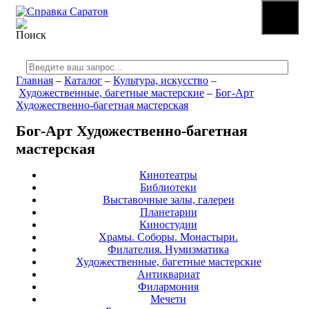
☰
МЕНЮ
Главная
–
Каталог
–
Культура, искусство
–
Художественные, багетные мастерские
–
Бог-Арт
Художественно-багетная мастерская
Бог-Арт Художественно-багетная
мастерская
Кинотеатры
Библиотеки
Выставочные залы, галереи
Планетарии
Киностудии
Храмы. Соборы. Монастыри.
Филателия. Нумизматика
Художественные, багетные мастерские
Антиквариат
Филармония
Мечети