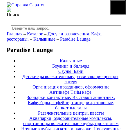
☰
МЕНЮ
Главная
–
Каталог
–
Досуг и развлечения. Кафе,
рестораны.
–
Кальянные
–
Paradise Launge
Paradise Launge
Кальянные
Боулинг и бильярд
Сауны. Бани
Детские развлекательные, развивающие центры,
лагеря
Организация праздников, оформление
Антикафе.Тайм кафе.
Зоопарки контактные. Выставки животных.
Кафе, бары, кофейни, пиццерии, столовые,
банкетные залы
Развлекательные центры, квесты
Аквапарки, оздоровительные комплексы,
спортивно-развлекательные клубы, прокат лыж
Ночные клубы, дискотеки, караоке. Прогулочные